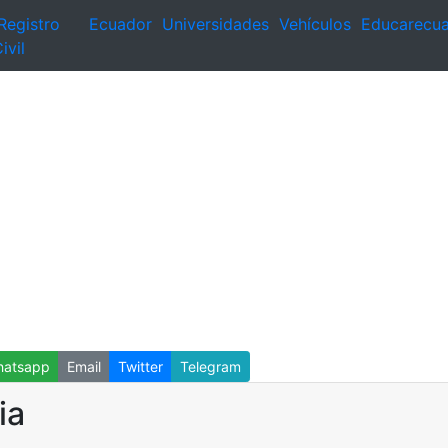
Registro
Ecuador
Universidades
Vehículos
Educarecu
ivil
atsapp
Email
Twitter
Telegram
ia