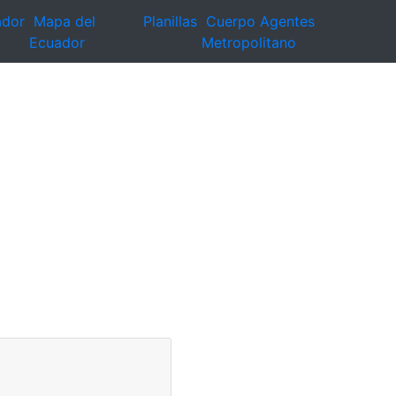
ador
Mapa del
Planillas
Cuerpo Agentes
Ecuador
Metropolitano