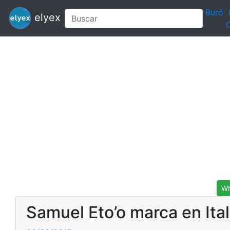
Buró
elyex
C
Wh
Samuel Eto’o marca en Ital