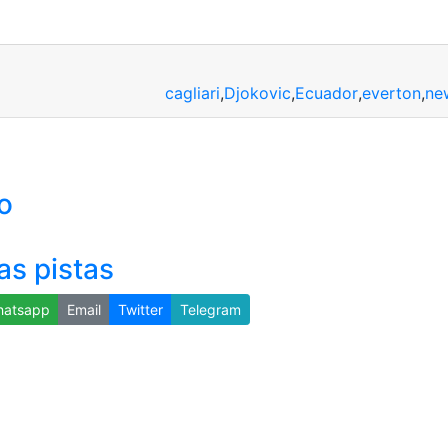
cagliari
,
Djokovic
,
Ecuador
,
everton
,
ne
o
as pistas
atsapp
Email
Twitter
Telegram