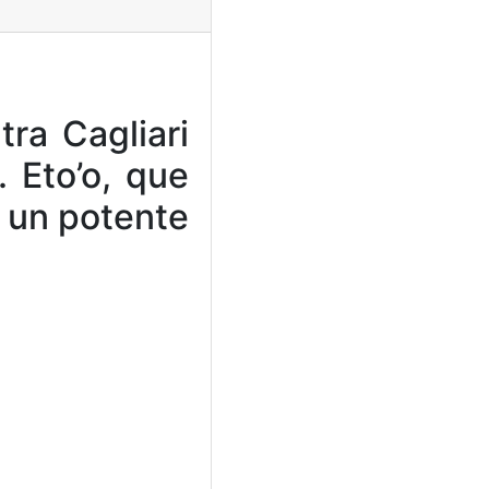
ra Cagliari
. Eto’o, que
n un potente