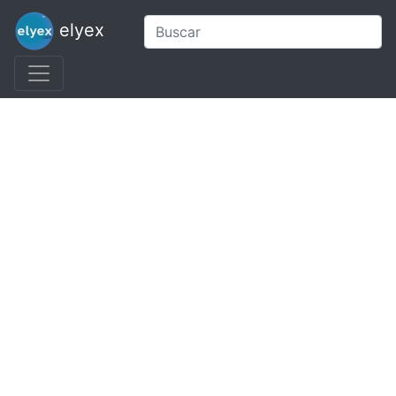
elyex