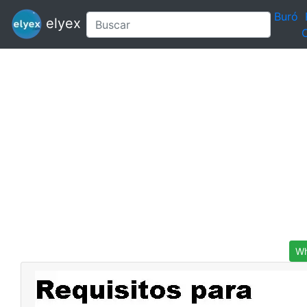
Buró
elyex
C
Wh