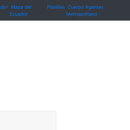
ador
Mapa del
Planillas
Cuerpo Agentes
Ecuador
Metropolitano