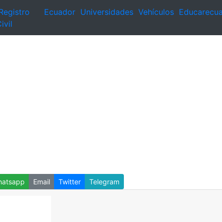
Registro
Ecuador
Universidades
Vehículos
Educarecu
ivil
atsapp
Email
Twitter
Telegram