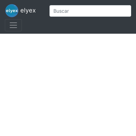
elyex