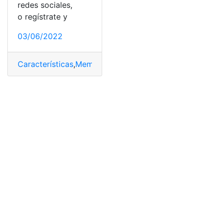
redes sociales,
o regístrate y
03/06/2022
Características
,
Membresia
,
México
,
Requisitos
,
Sam’s C