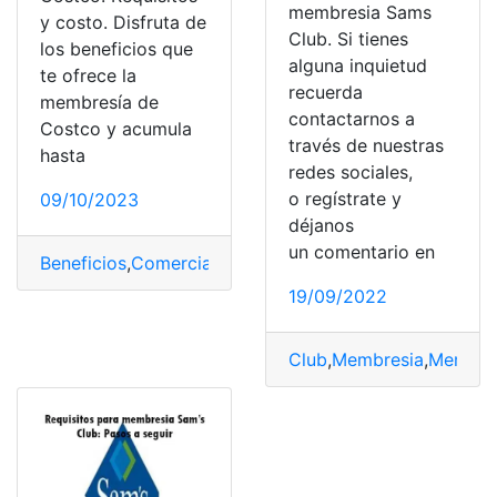
membresia Sams
y costo. Disfruta de
Club. Si tienes
los beneficios que
alguna inquietud
te ofrece la
recuerda
membresía de
contactarnos a
Costco y acumula
través de nuestras
hasta
redes sociales,
o regístrate y
09/10/2023
déjanos
un comentario en
Beneficios
,
Comercial
,
Costco
,
costo
,
Membresia
,
Membre
19/09/2022
Club
,
Membresia
,
Membre