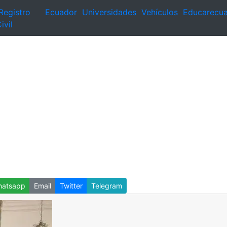
Registro
Ecuador
Universidades
Vehículos
Educarecu
ivil
atsapp
Email
Twitter
Telegram