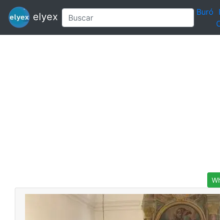
Buró
elyex
C
Wh