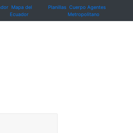
ador
Mapa del
Planillas
Cuerpo Agentes
Ecuador
Metropolitano