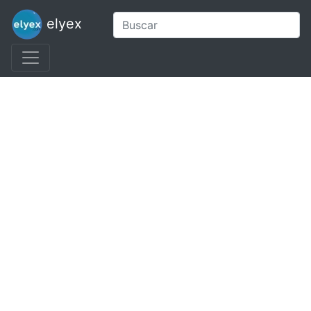
elyex