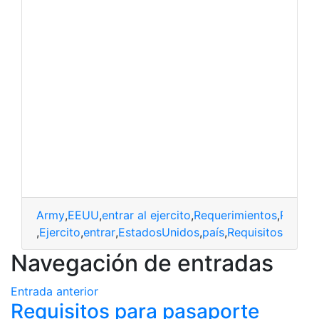
Army
,
EEUU
,
entrar al ejercito
,
Requerimientos
,
Requisi
army
,
Ejercito
,
entrar
,
EstadosUnidos
,
país
,
Requisitos
Navegación de entradas
Entrada anterior
Requisitos para pasaporte