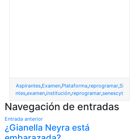
Aspirantes
,
Examen
,
Plataforma
,
reprogramar
,
SENES
Aspirantes
,
examen
,
institución
,
reprogramar
,
senescyt
Navegación de entradas
Entrada anterior
¿Gianella Neyra está
embarazada?