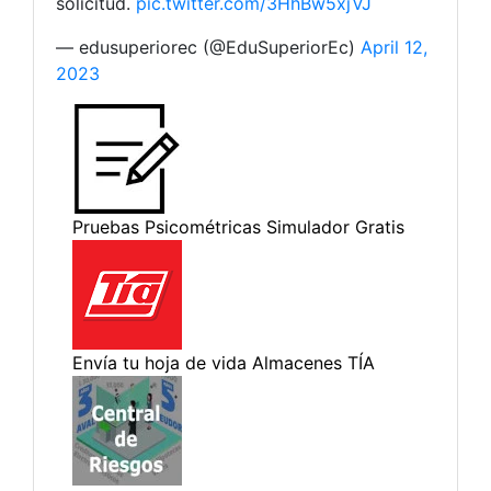
solicitud.
pic.twitter.com/3HhBw5xjVJ
— edusuperiorec (@EduSuperiorEc)
April 12,
2023