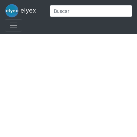
elyex