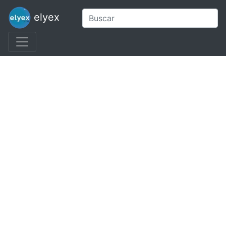
elyex