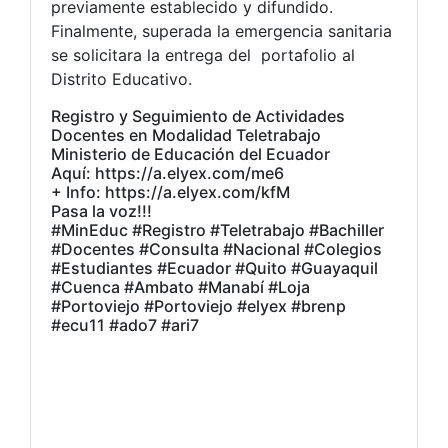
previamente establecido y difundido.
Finalmente, superada la emergencia sanitaria
se solicitara la entrega del portafolio al
Distrito Educativo.
Registro y Seguimiento de Actividades
Docentes en Modalidad Teletrabajo
Ministerio de Educación del Ecuador
Aquí: https://a.elyex.com/me6
+ Info: https://a.elyex.com/kfM
Pasa la voz!!!
#MinEduc #Registro #Teletrabajo #Bachiller
#Docentes #Consulta #Nacional #Colegios
#Estudiantes #Ecuador #Quito #Guayaquil
#Cuenca #Ambato #Manabí #Loja
#Portoviejo #Portoviejo #elyex #brenp
#ecu11 #ado7 #ari7