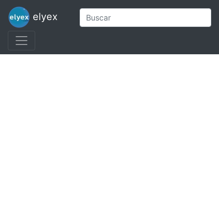
elyex