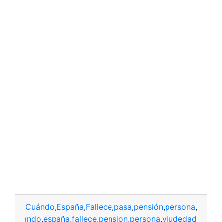
Cuándo
,
España
,
Fallece
,
pasa
,
pensión
,
persona
,
Viude
cuando
,
españa
,
fallece
,
pension
,
persona
,
viudedad