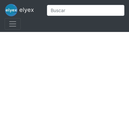
elyex