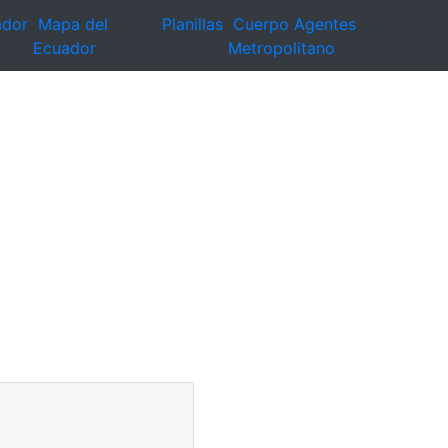
ador
Mapa del
Planillas
Cuerpo Agentes
Ecuador
Metropolitano