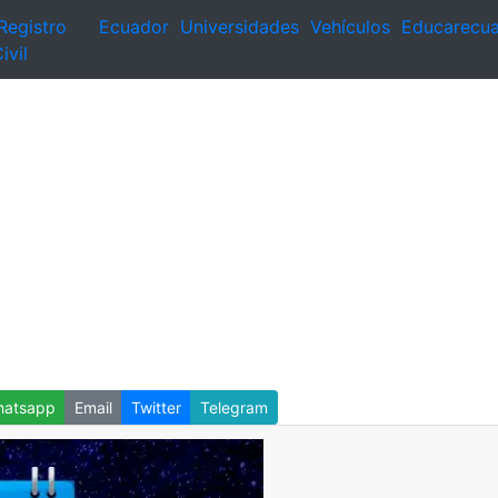
Registro
Ecuador
Universidades
Vehículos
Educarecu
ivil
atsapp
Email
Twitter
Telegram