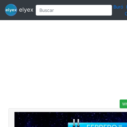
Buró
elyex
C
Wh