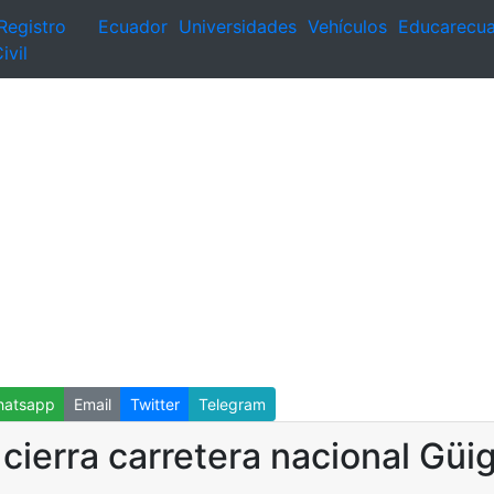
Registro
Ecuador
Universidades
Vehículos
Educarecu
ivil
atsapp
Email
Twitter
Telegram
 cierra carretera nacional Güi