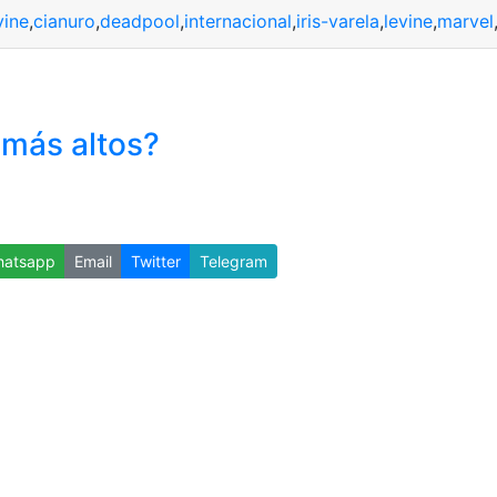
vine
,
cianuro
,
deadpool
,
internacional
,
iris-varela
,
levine
,
marvel
 más altos?
atsapp
Email
Twitter
Telegram