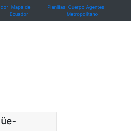
ador
Mapa del
Planillas
Cuerpo Agentes
Ecuador
Metropolitano
güe-