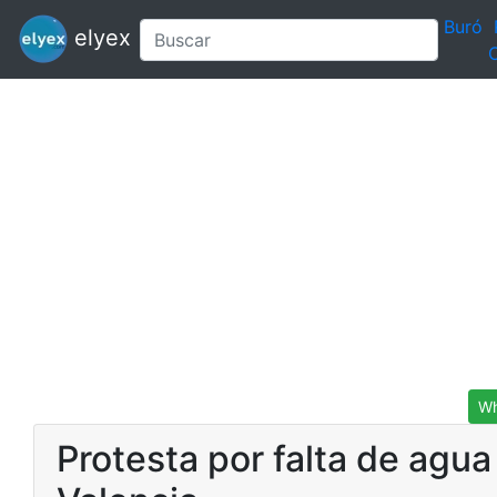
Buró
elyex
C
Wh
Protesta por falta de agua