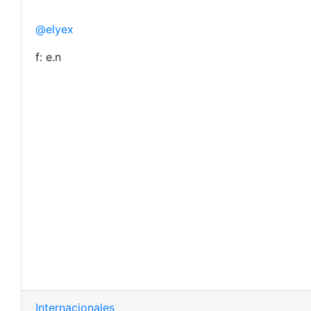
@elyex
f: e.n
Internacionales