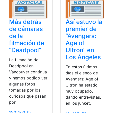
Más detrás
Así estuvo la
de cámaras
premier de
de la
“Avengers:
filmación de
Age of
“Deadpool”
Ultron” en
Los Ángeles
La filmación de
Deadpool en
En estos últimos
Vancouver continua
días el elenco de
y hemos podido ver
Avengers: Age of
algunas fotos
Ultron ha estado
tomadas por los
muy ocupado,
curiosos que pasan
dando entrevistas,
por
en los junket,
15/04/2015