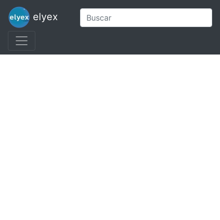
elyex