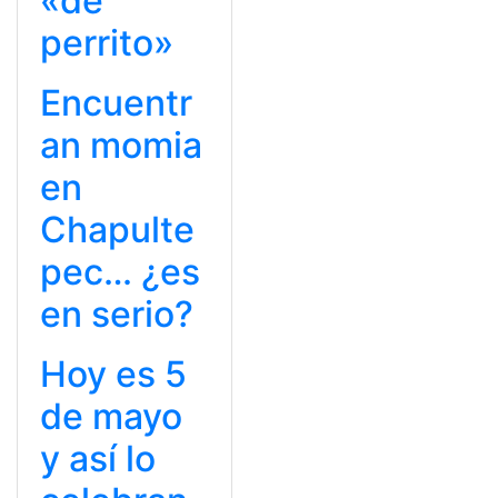
«de
perrito»
Encuentr
an momia
en
Chapulte
pec… ¿es
en serio?
Hoy es 5
de mayo
y así lo