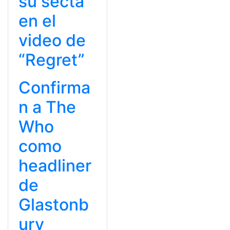
su secta
en el
video de
“Regret”
Confirma
n a The
Who
como
headliner
de
Glastonb
ury