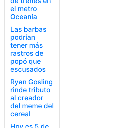
de trenes en
el metro
Oceanía
Las barbas
podrían
tener más
rastros de
popó que
escusados
Ryan Gosling
rinde tributo
al creador
del meme del
cereal
Hoy es 5 de