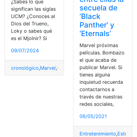
¿Sabes lo que
secuela de
significan las siglas
‘Black
UCM? ¿Conoces al
Panther’ y
Dios del Trueno,
Loky o sabes qué
‘Eternals’
es el Mjolnir? Si
Marvel próximas
09/07/2024
películas. Bombazo
el que acaba de
publicar Marvel. Si
cronológico
,
Marvel
,
Orden
,
Películas
,
Series
tienes alguna
inquietud recuerda
contactarnos a
través de nuestras
redes sociales,
06/05/2021
Entretenimiento
,
Estreno