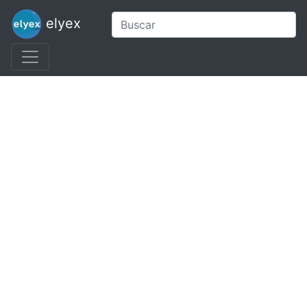
elyex