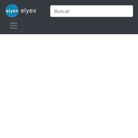
elyex