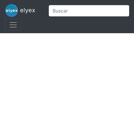
elyex