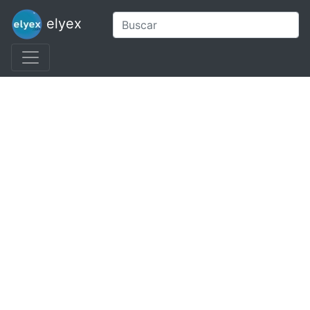
elyex