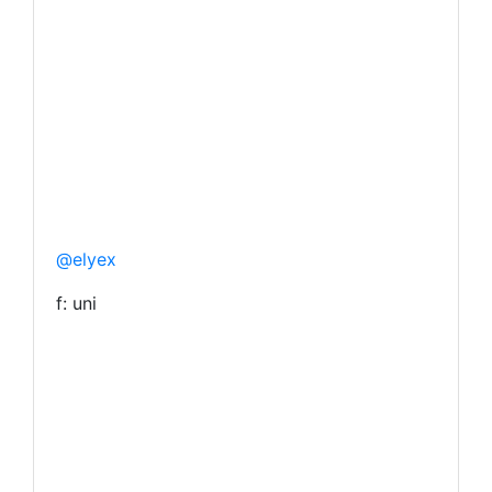
@elyex
f: uni