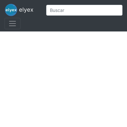
elyex