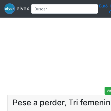
Buró
elyex
C
Wh
Pese a perder, Tri femenin