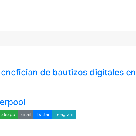
benefician de bautizos digitales e
verpool
atsapp
Email
Twitter
Telegram