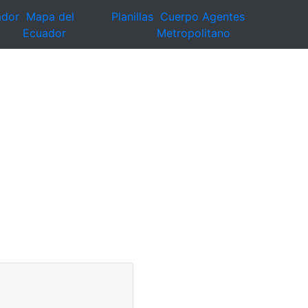
ador
Mapa del
Planillas
Cuerpo Agentes
Ecuador
Metropolitano