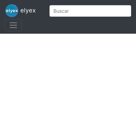
elyex