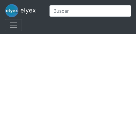
elyex