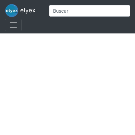
elyex