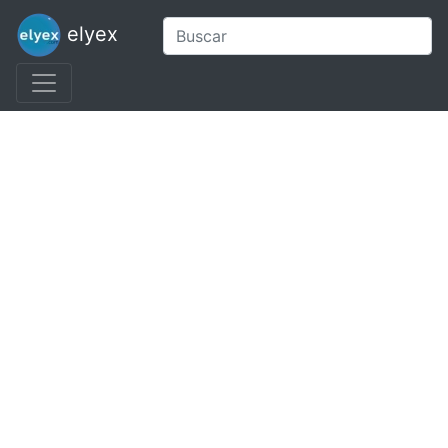
elyex