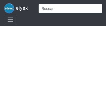
elyex