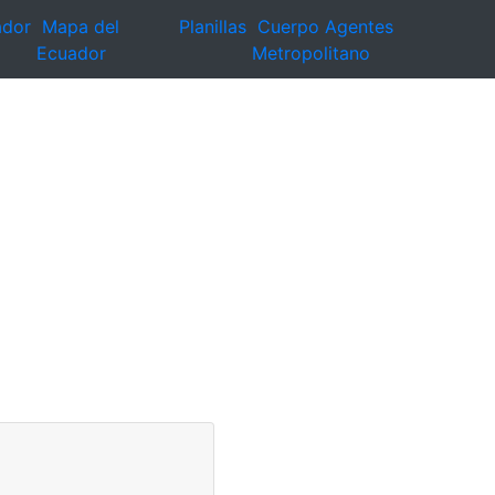
ador
Mapa del
Planillas
Cuerpo Agentes
Ecuador
Metropolitano