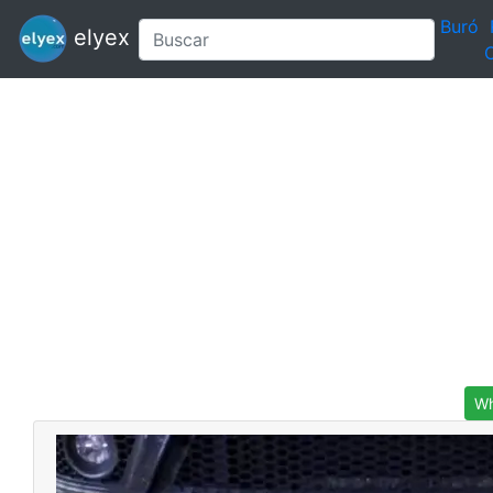
Buró
elyex
C
Wh