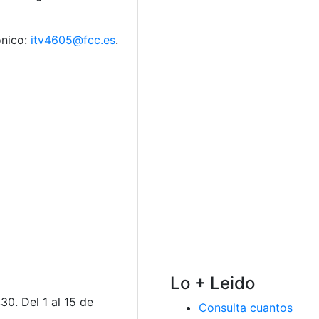
ónico:
itv4605@fcc.es
.
Lo + Leido
30. Del 1 al 15 de
Consulta cuantos