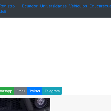
Registro
Ecuador
Universidades
Vehículos
Educarecu
ivil
atsapp
Email
Twitter
Telegram