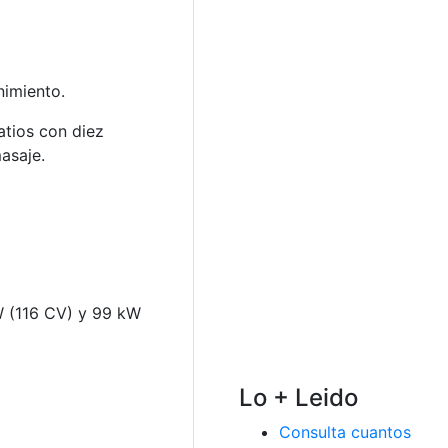
nimiento.
atios con diez
asaje.
W (116 CV) y 99 kW
Lo + Leido
Consulta cuantos