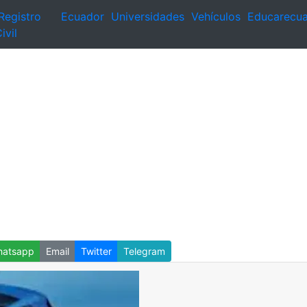
Registro
Ecuador
Universidades
Vehículos
Educarecu
ivil
atsapp
Email
Twitter
Telegram