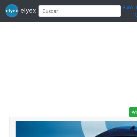
Buró
elyex
C
Wh