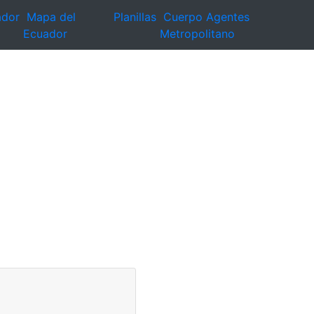
ador
Mapa del
Planillas
Cuerpo Agentes
Ecuador
Metropolitano