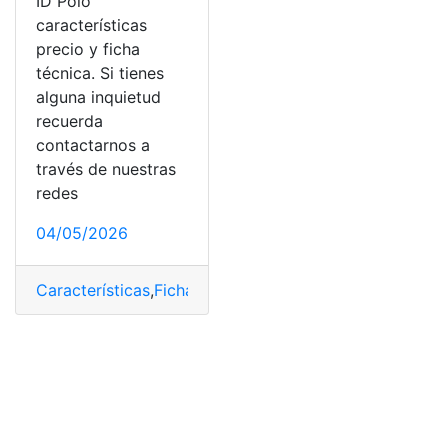
ID Polo
características
precio y ficha
técnica. Si tienes
alguna inquietud
recuerda
contactarnos a
través de nuestras
redes
04/05/2026
Características
,
Ficha
,
ID
,
Nuevo
,
Polo
,
Precio
,
Técnica
,
Vo