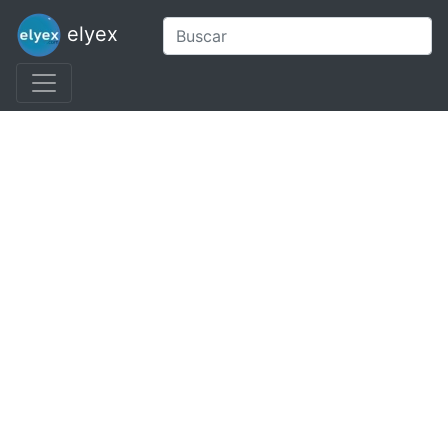
elyex