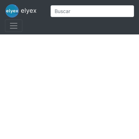
elyex