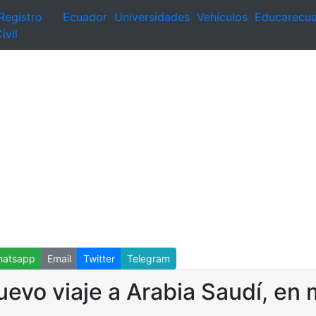
Registro
Ecuador
Universidades
Vehículos
Educarecu
ivil
atsapp
Email
Twitter
Telegram
evo viaje a Arabia Saudí, en