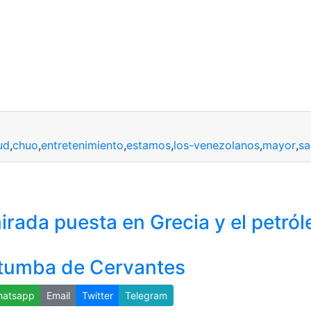
ud
,
chuo
,
entretenimiento
,
estamos
,
los-venezolanos
,
mayor
,
sa
rada puesta en Grecia y el petról
a tumba de Cervantes
atsapp
Email
Twitter
Telegram