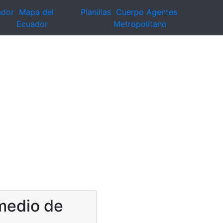
ador
Mapa del
Planillas
Cuerpo Agentes
Ecuador
Metropolitano
 medio de