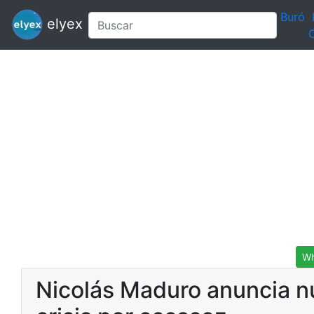
Buró
elyex
C
Wh
Nicolás Maduro anuncia nu