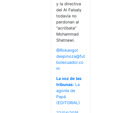
y la directiva
del Al Faisaly
todavía no
perdonan al
“acróbata”
Mohammad
Shatnawi.
@Rokangol
despinoza@fut
bolecuador.co
m
La voz de las
tribunas:
La
agonía de
Papá
(EDITORIAL)
22/04/2015