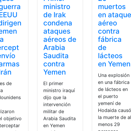
guerra
ministro
muertos
 EEUU
de Irak
en ataqu
dirigen
condena
aéreo
Yemen
ataques
contra
ra
aéreos de
fábrica
ercept
Arabia
de
envío
Saudita
lácteos
 armas
contra
en Yemen
Irán
Yemen
Una explosión
en una fábrica
es de
El primer
de lácteos en
ra
ministro iraquí
el puerto
dounidens
dijo que la
yemení de
intervención
Hodaida caus
lizaron
militar de
la muerte de a
l objetivo
Arabia Saudita
menos 29
terceptar
en Yemen