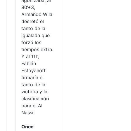
agonizaba, al
90’+3,
Armando Wila
decretó el
tanto de la
igualada que
forzó los
tiempos extra.
Y al 111’,
Fabián
Estoyanoff
firmaría el
tanto de la
victoria y la
clasificación
para el Al
Nassr.
Once