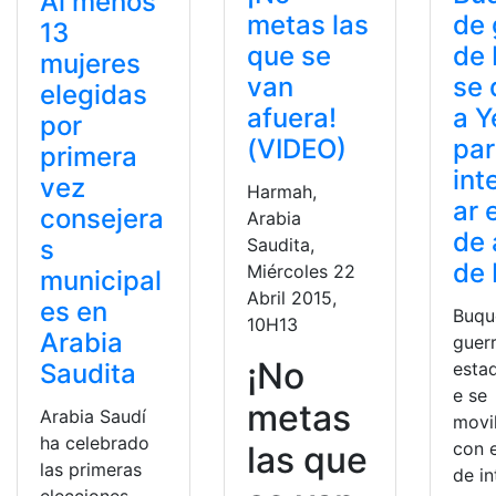
Al menos
metas las
de 
13
que se
de
mujeres
van
se 
elegidas
afuera!
a 
por
(VIDEO)
pa
primera
int
vez
Harmah,
ar 
consejera
Arabia
de
Saudita,
s
de 
Miércoles 22
municipal
Abril 2015,
es en
Buqu
10H13
Arabia
guer
¡No
esta
Saudita
e se
metas
Arabia Saudí
movi
ha celebrado
con e
las que
las primeras
de in