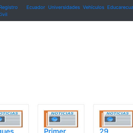
Registro
Ecuador
Universidades
Vehículos
Educarecu
ivil
ques
Primer
29