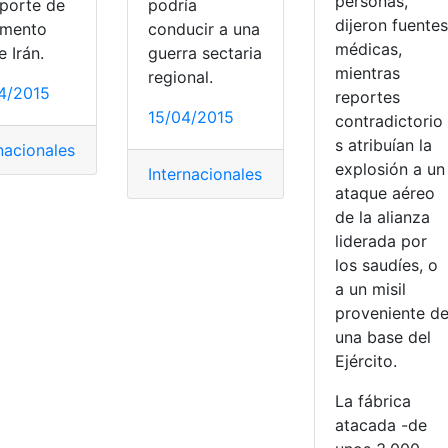
personas,
sporte de
podría
dijeron fuentes
mento
conducir a una
médicas,
 Irán.
guerra sectaria
mientras
regional.
4/2015
reportes
15/04/2015
contradictorio
s atribuían la
nacionales
explosión a un
Internacionales
ataque aéreo
de la alianza
liderada por
los saudíes, o
a un misil
proveniente d
una base del
Ejército.
La fábrica
atacada -de