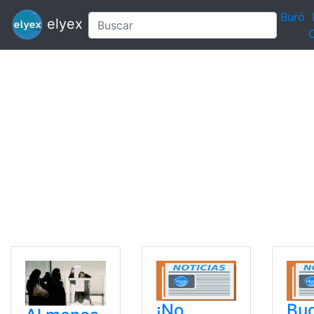
Buró
elyex
C
¡No
Bu