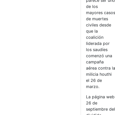
parece ser uno
de los
mayores caso
de muertes
civiles desde
que la
coalición
liderada por
los saudíes
comenzó una
campaña
aérea contra l
milicia houthi
el 26 de
marzo.
La página web
26 de
septiembre del