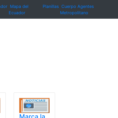
ador
Mapa del
Planillas
Cuerpo Agentes
Ecuador
Metropolitano
Marca la