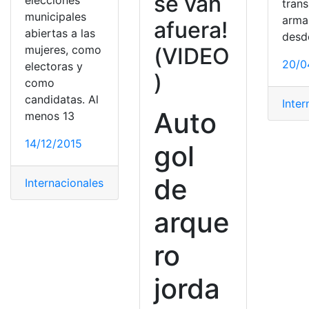
se van
elecciones
tran
municipales
arma
afuera!
abiertas a las
desde
(VIDEO
mujeres, como
20/0
electoras y
)
como
candidatas. Al
Inter
Auto
menos 13
14/12/2015
gol
de
Internacionales
arque
ro
jorda