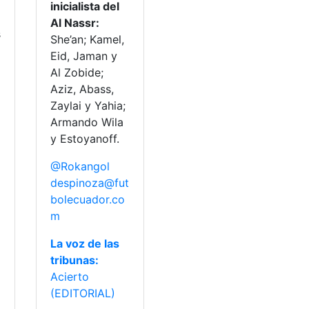
inicialista del
Al Nassr:
s
She’an; Kamel,
Eid, Jaman y
Al Zobide;
Aziz, Abass,
Zaylai y Yahia;
Armando Wila
y Estoyanoff.
@Rokangol
a
despinoza@fut
bolecuador.co
m
La voz de las
tribunas:
Acierto
(EDITORIAL)