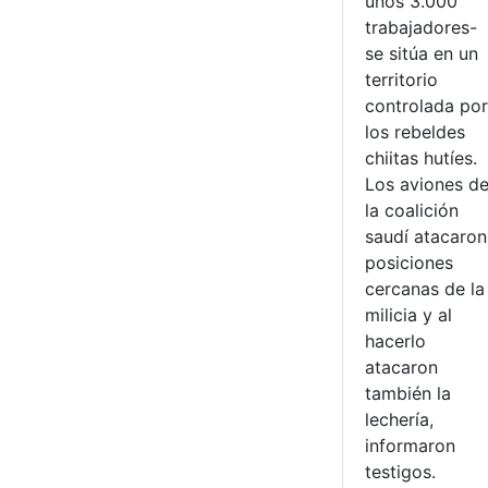
unos 3.000
trabajadores-
se sitúa en un
territorio
controlada por
los rebeldes
chiitas hutíes.
Los aviones d
la coalición
saudí atacaron
posiciones
cercanas de la
milicia y al
hacerlo
atacaron
también la
lechería,
informaron
testigos.