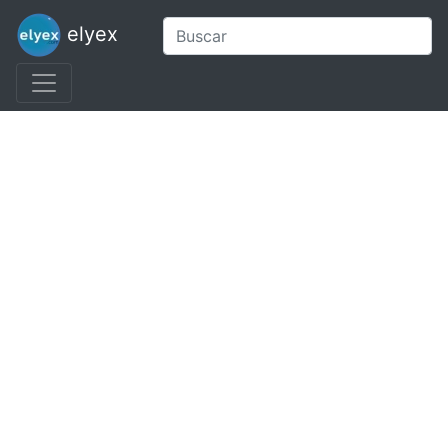
elyex