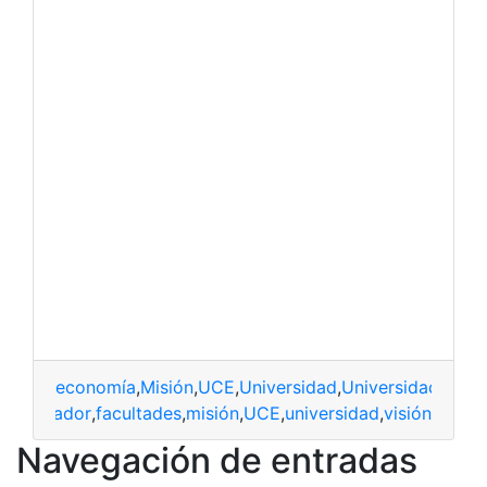
economía
,
Misión
,
UCE
,
Universidad
,
Universidad Cent
ral
,
Ecuador
,
facultades
,
misión
,
UCE
,
universidad
,
visión
Navegación de entradas