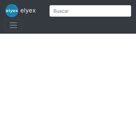
elyex