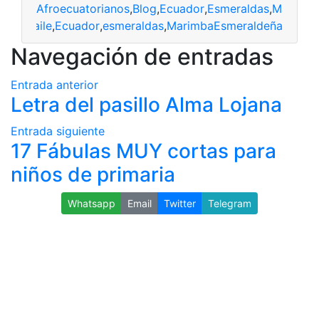
Afroecuatorianos
,
Blog
,
Ecuador
,
Esmeraldas
,
Marimba
ianos
,
baile
,
Ecuador
,
esmeraldas
,
MarimbaEsmeraldeña
Navegación de entradas
Entrada anterior
Letra del pasillo Alma Lojana
Entrada siguiente
17 Fábulas MUY cortas para
niños de primaria
Whatsapp
Email
Twitter
Telegram