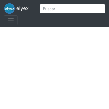
elyex