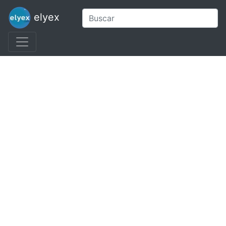
elyex