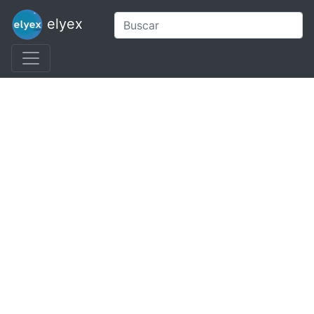
elyex