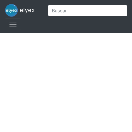
elyex