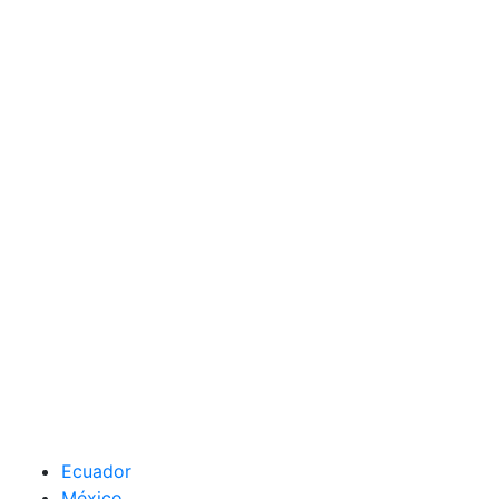
Ecuador
México