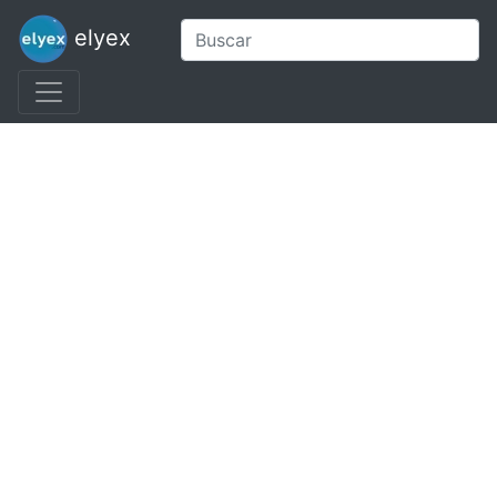
elyex