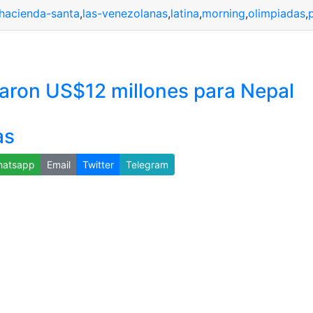
hacienda-santa
,
las-venezolanas
,
latina
,
morning
,
olimpiadas
,
aron US$12 millones para Nepal
as
atsapp
Email
Twitter
Telegram