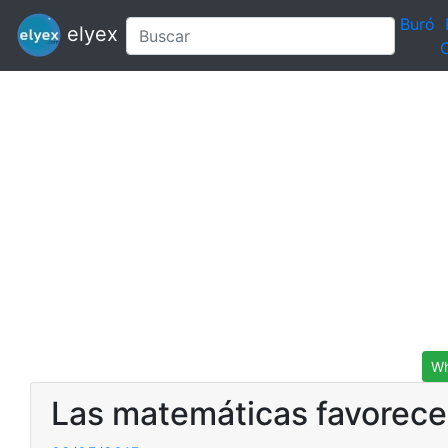
Buró
elyex
C
Wh
Las matemáticas favorece