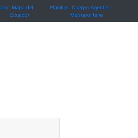
ador
Mapa del
Planillas
Cuerpo Agentes
Ecuador
Metropolitano