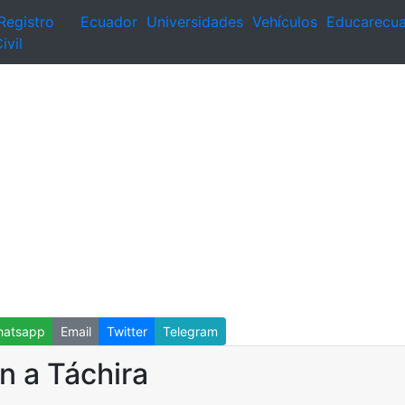
Registro
Ecuador
Universidades
Vehículos
Educarecu
ivil
atsapp
Email
Twitter
Telegram
n a Táchira