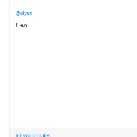
@elyex
f: e.n
Internacionales