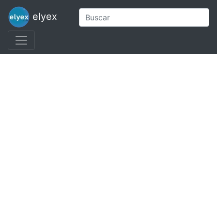
elyex