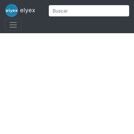
elyex