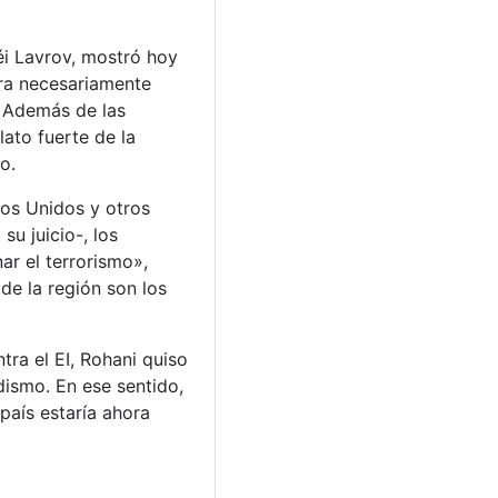
uéi Lavrov, mostró hoy
era necesariamente
. Además de las
lato fuerte de la
o.
dos Unidos y otros
su juicio-, los
r el terrorismo»,
de la región son los
tra el EI, Rohani quiso
dismo. En ese sentido,
país estaría ahora