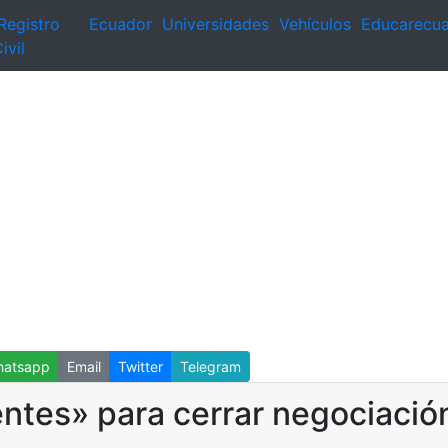
Registro
Ecuador
Universidades
Vehículos
Educarecu
ivil
atsapp
Email
Twitter
Telegram
entes» para cerrar negociació