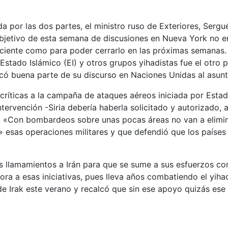
da por las dos partes, el ministro ruso de Exteriores, Serg
objetivo de esta semana de discusiones en Nueva York no 
uficiente como para poder cerrarlo en las próximas semanas
Estado Islámico (EI) y otros grupos yihadistas fue el otro p
icó buena parte de su discurso en Naciones Unidas al asunt
 críticas a la campaña de ataques aéreos iniciada por Esta
ntervención -Siria debería haberla solicitado y autorizado, a 
. «Con bombardeos sobre unas pocas áreas no van a elimina
o» esas operaciones militares y que defendió que los países 
s llamamientos a Irán para que se sume a sus esfuerzos con
ora a esas iniciativas, pues lleva años combatiendo el yiha
de Irak este verano y recalcó que sin ese apoyo quizás ese 