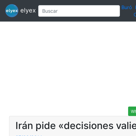
Buró
elyex
C
Wh
Irán pide «decisiones vali