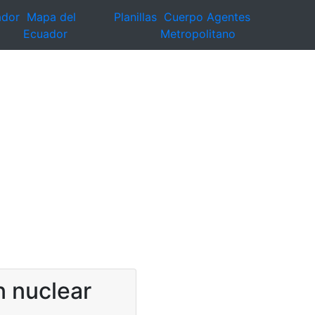
ador
Mapa del
Planillas
Cuerpo Agentes
Ecuador
Metropolitano
n nuclear