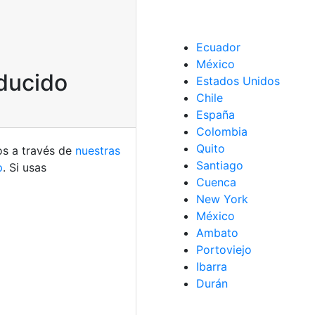
Ecuador
México
educido
Estados Unidos
Chile
España
Colombia
Quito
os a través de
nuestras
Santiago
p
. Si usas
Cuenca
New York
México
Ambato
Portoviejo
Ibarra
Durán