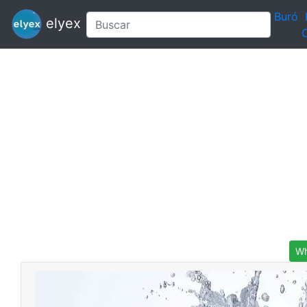
Buró
elyex
C
Wh