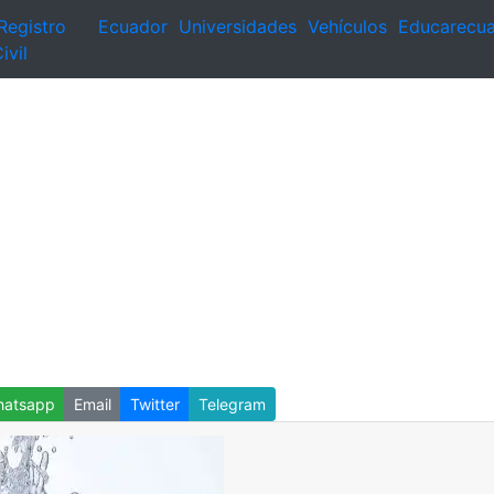
Registro
Ecuador
Universidades
Vehículos
Educarecu
ivil
atsapp
Email
Twitter
Telegram