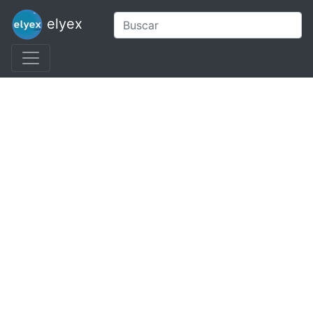
elyex