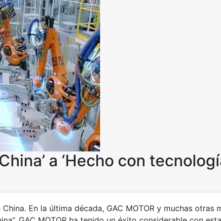
hina’ a ‘Hecho con tecnologí
e China. En la última década, GAC MOTOR y muchas otras 
hina”. GAC MOTOR ha tenido un éxito considerable con est