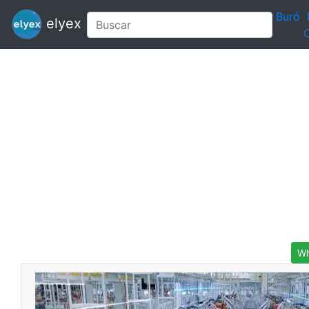
Buró
elyex
C
Wh