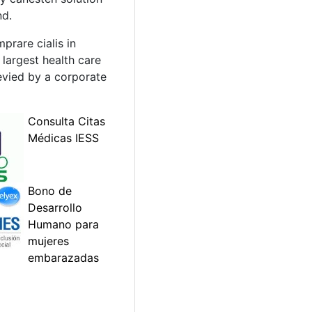
nd.
prare cialis in
largest health care
levied by a corporate