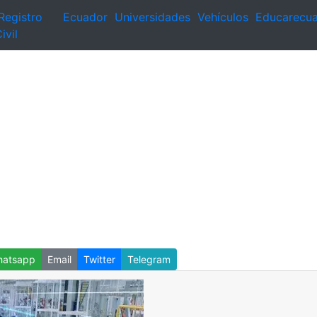
Registro
Ecuador
Universidades
Vehículos
Educarecu
ivil
atsapp
Email
Twitter
Telegram