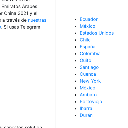
s Emiratos Árabes
er China 2021 y el
Ecuador
s a través de
nuestras
México
p
. Si usas Telegram
Estados Unidos
Chile
España
Colombia
Quito
Santiago
Cuenca
New York
México
Ambato
Portoviejo
Ibarra
Durán
uy canesten solution