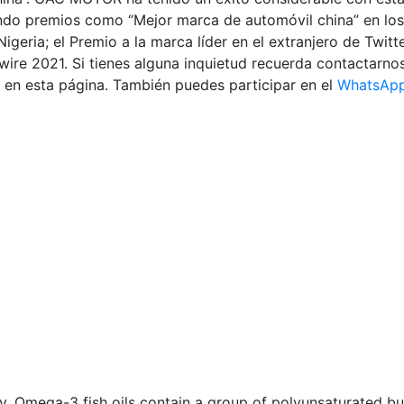
anando premios como “Mejor marca de automóvil china” en lo
geria; el Premio a la marca líder en el extranjero de Twitt
wire 2021. Si tienes alguna inquietud recuerda contactarno
en esta página. También puedes participar en el
WhatsAp
cy. Omega-3 fish oils contain a group of polyunsaturated b