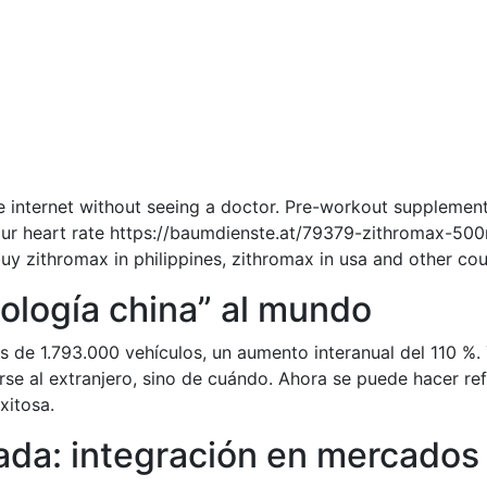
he internet without seeing a doctor. Pre-workout supplemen
your heart rate https://baumdienste.at/79379-zithromax-5
uy zithromax in philippines, zithromax in usa and other cou
ología china” al mundo
de 1.793.000 vehículos, un aumento interanual del 110 %. Y
se al extranjero, sino de cuándo. Ahora se puede hacer refe
xitosa.
ada: integración en mercados 