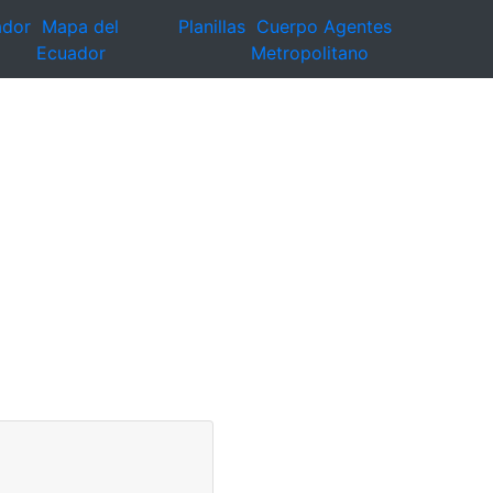
ador
Mapa del
Planillas
Cuerpo Agentes
Ecuador
Metropolitano