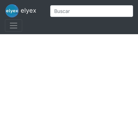
elyex