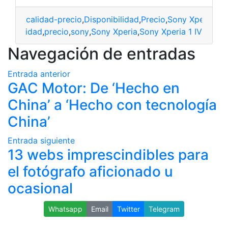
calidad-precio
,
Disponibilidad
,
Precio
,
Sony Xperia
,
Son
ponibilidad
,
precio
,
sony
,
Sony Xperia
,
Sony Xperia 1 IV
Navegación de entradas
Entrada anterior
GAC Motor: De ‘Hecho en
China’ a ‘Hecho con tecnología
China’
Entrada siguiente
13 webs imprescindibles para
el fotógrafo aficionado u
ocasional
Whatsapp
Email
Twitter
Telegram