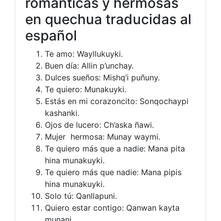
románticas y hermosas
en quechua traducidas al
español
Te amo: Wayllukuyki.
Buen día: Allin p’unchay.
Dulces sueños: Mishq’i puñuny.
Te quiero: Munakuyki.
Estás en mi corazoncito: Sonqochaypi
kashanki.
Ojos de lucero: Ch’aska ñawi.
Mujer hermosa: Munay waymi.
Te quiero más que a nadie: Mana pita
hina munakuyki.
Te quiero más que nadie: Mana pipis
hina munakuyki.
Solo tú: Qanllapuni.
Quiero estar contigo: Qanwan kayta
munani.