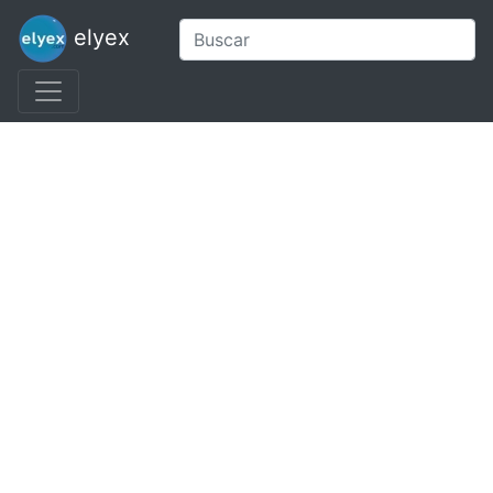
elyex