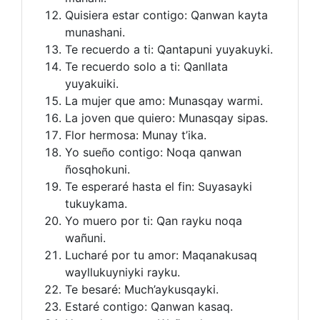
Quisiera estar contigo: Qanwan kayta
munashani.
Te recuerdo a ti: Qantapuni yuyakuyki.
Te recuerdo solo a ti: Qanllata
yuyakuiki.
La mujer que amo: Munasqay warmi.
La joven que quiero: Munasqay sipas.
Flor hermosa: Munay t’ika.
Yo sueño contigo: Noqa qanwan
ñosqhokuni.
Te esperaré hasta el fin: Suyasayki
tukuykama.
Yo muero por ti: Qan rayku noqa
wañuni.
Lucharé por tu amor: Maqanakusaq
wayllukuyniyki rayku.
Te besaré: Much’aykusqayki.
Estaré contigo: Qanwan kasaq.