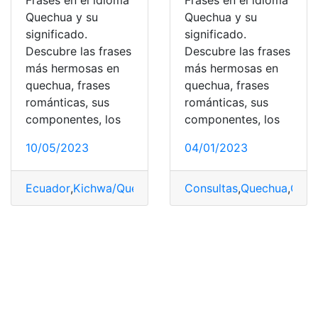
Frases en el idioma
Frases en el idioma
Quechua y su
Quechua y su
significado.
significado.
Descubre las frases
Descubre las frases
más hermosas en
más hermosas en
quechua, frases
quechua, frases
románticas, sus
románticas, sus
componentes, los
componentes, los
10/05/2023
04/01/2023
Ecuador
,
Kichwa/Quechua
,
Quechua
Consultas
,
Quechua
,
Quec