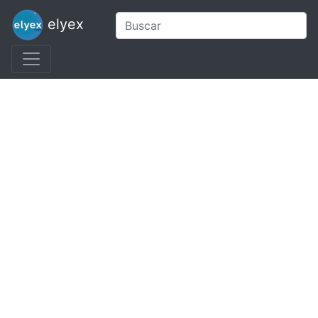
elyex