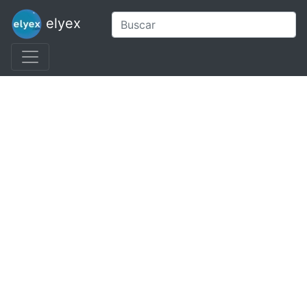
elyex