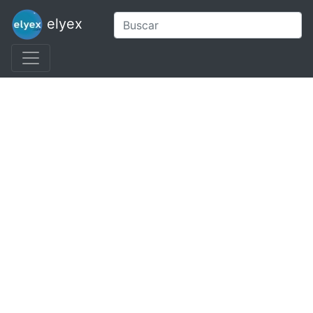
elyex