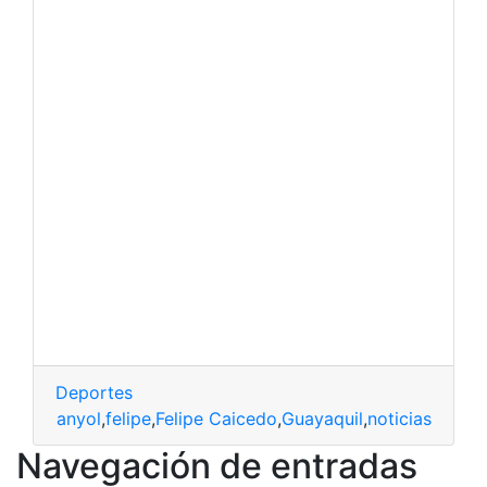
Deportes
dor
,
espanyol
,
felipe
,
Felipe Caicedo
,
Guayaquil
,
noticias
Navegación de entradas