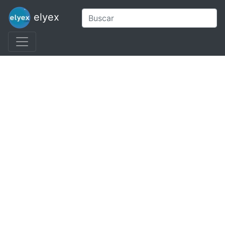
elyex